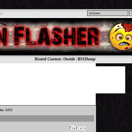
n
|
Hosted Content
Onride
RSSDump
|
|
cks: 1253