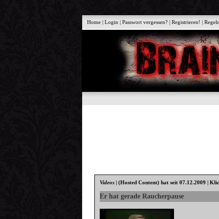
Home
|
Login
|
Passwort vergessen?
|
Registrieren!
|
Regel
Videos
|
(Hosted Content)
hat seit 07.12.2009 | Kli
Er hat gerade Raucherpause