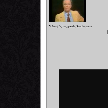
Videos
Er
hat
gerade
Raucherpause
|
,
,
,