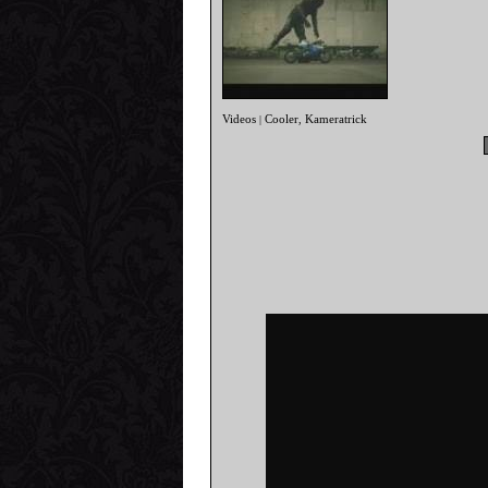
Videos
Cooler
Kameratrick
|
,