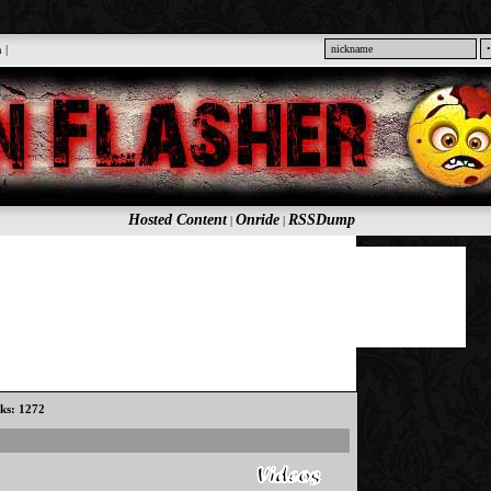
n
|
Hosted Content
Onride
RSSDump
|
|
cks: 1272