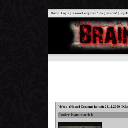
Home
|
Login
|
Passwort vergessen?
|
Registrieren!
|
Regel
Videos
|
(Hosted Content)
hat seit 24.11.2009 | Kli
Cooler Kameratrick