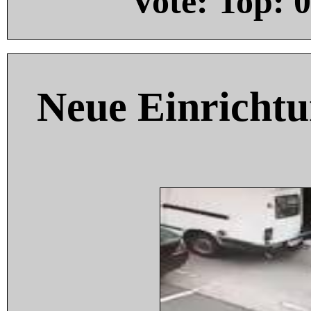
Vote: Top:
0
Neue Einricht