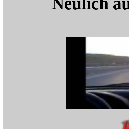
Neulich a