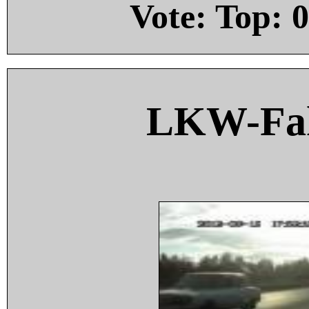
Vote: Top:
0
LKW-Fah