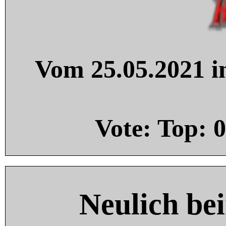
Vom 25.05.2021 in
Vote: Top:
0
Neulich be