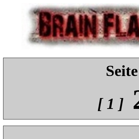
Seite
[ 1 ]