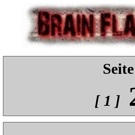
Seite
[ 1 ]