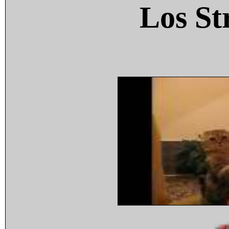
Los St