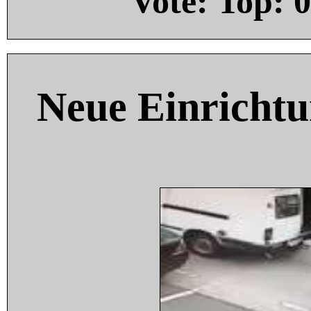
Vote: Top:
0
Neue Einricht