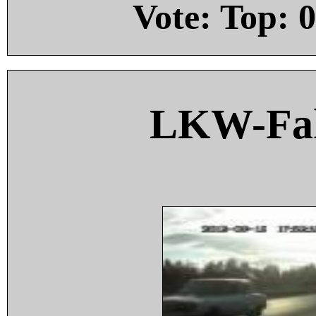
Vote: Top:
0
LKW-Fah