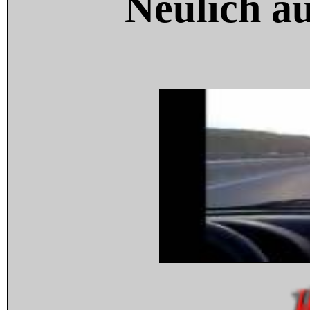
Neulich a