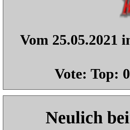
Vom 25.05.2021 in
Vote: Top:
0
Neulich be