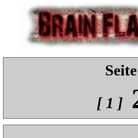
Seite
[ 1 ]