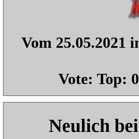
Vom 25.05.2021 in
Vote: Top:
0
Neulich be