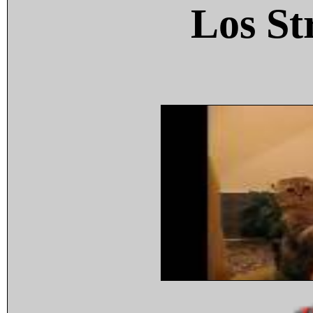
Los St