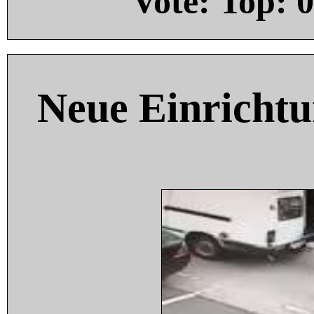
Vote: Top:
0
Neue Einricht