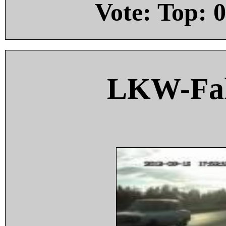
Vote: Top:
0
LKW-Fah