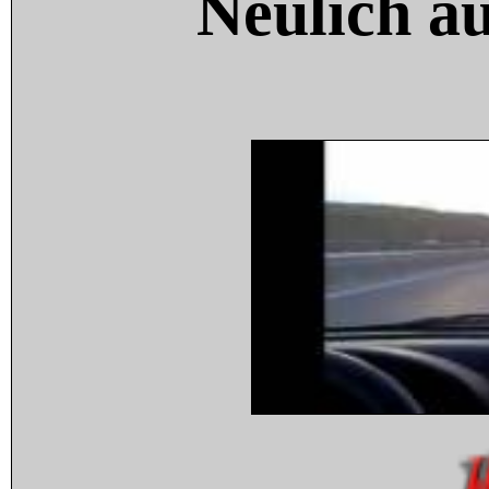
Neulich a