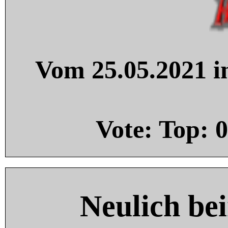
Vom 25.05.2021 in
Vote: Top:
0
Neulich be