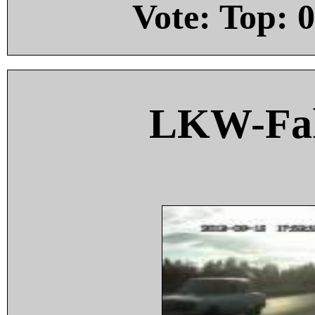
Vote: Top:
0
LKW-Fah