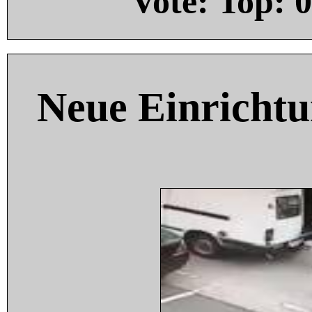
Vote: Top:
0
Neue Einricht