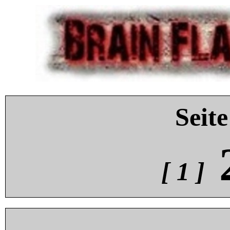
Seite
[ 1 ]