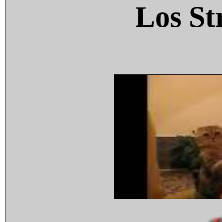
Los St