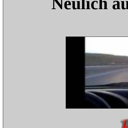
Neulich a