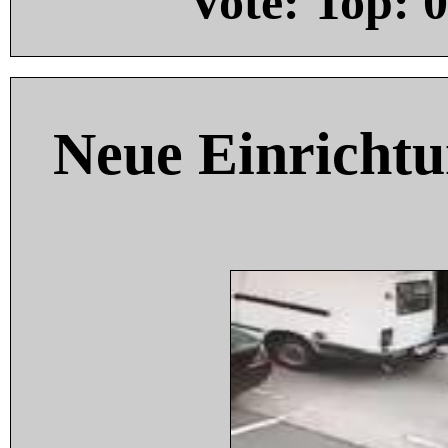
Vote: Top:
0
Neue Einricht