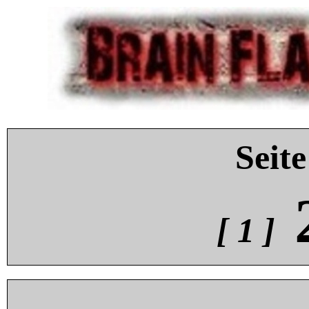
Seite
[ 1 ]