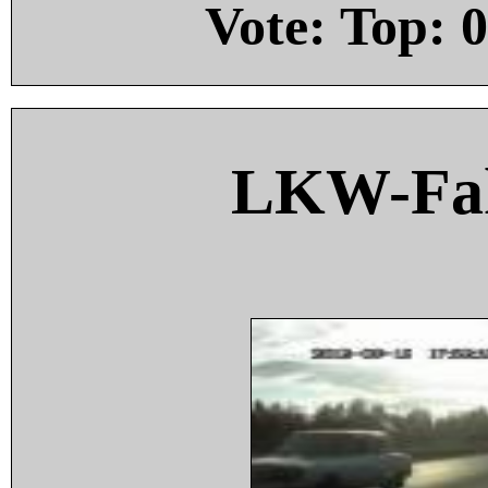
Vote: Top:
0
LKW-Fah