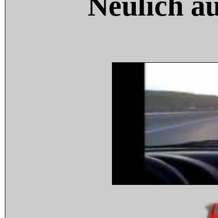
Neulich a