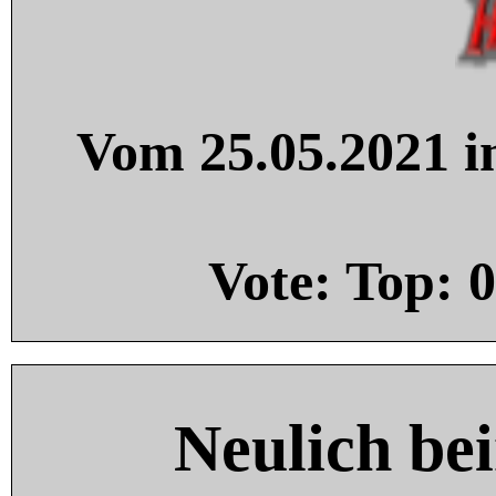
Vom 25.05.2021 in
Vote: Top:
0
Neulich be