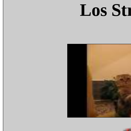
Los St