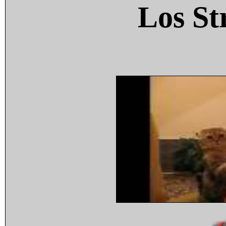
Los St