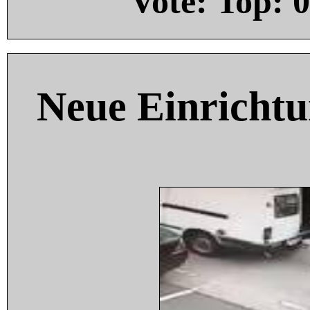
Vote: Top:
0
Neue Einricht