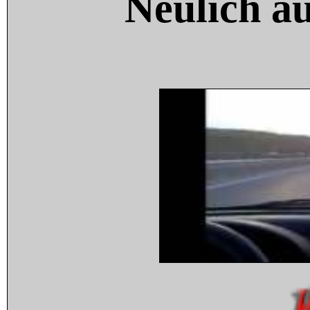
Neulich a