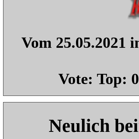
Vom 25.05.2021 in
Vote: Top:
0
Neulich be