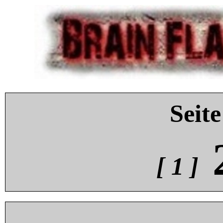
Seite
[ 1 ]