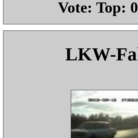
Vote: Top:
0
LKW-Fah