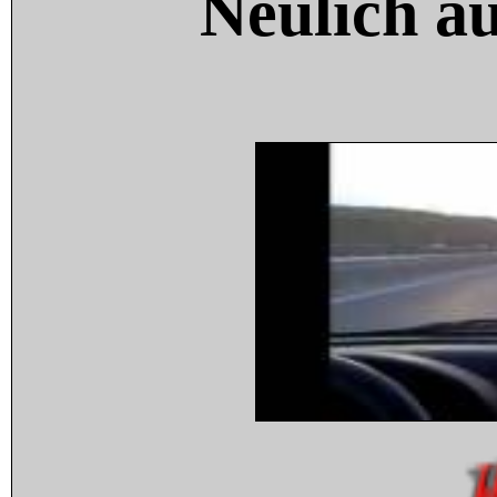
Neulich a