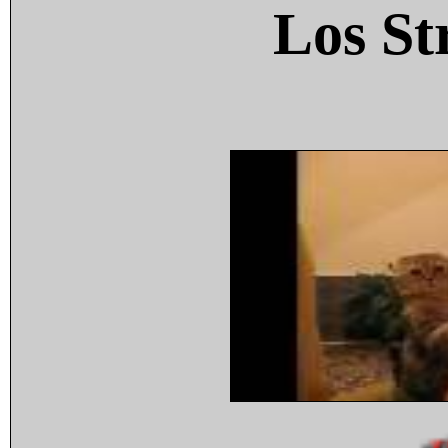
Los St