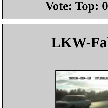
Vote: Top:
0
LKW-Fah