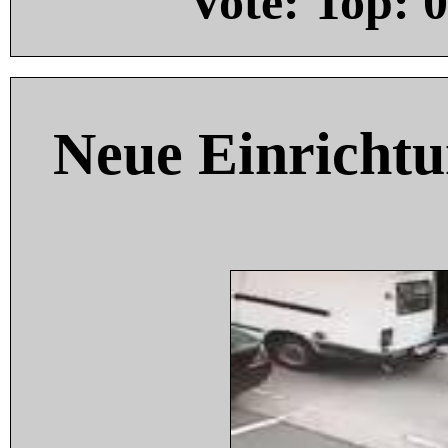
Vote: Top:
0
Neue Einricht