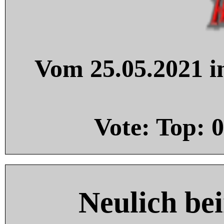
Vom 25.05.2021 in
Vote: Top:
0
Neulich be