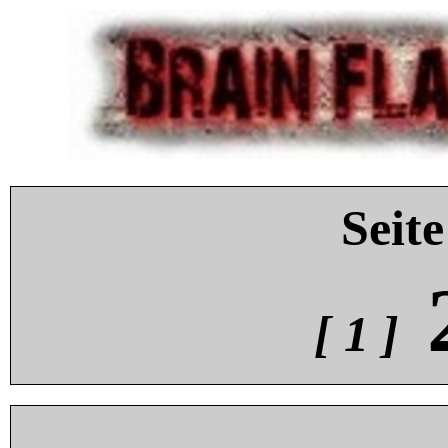
Seite
[ 1 ]