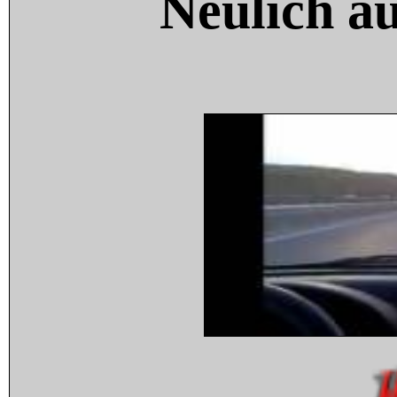
Neulich a