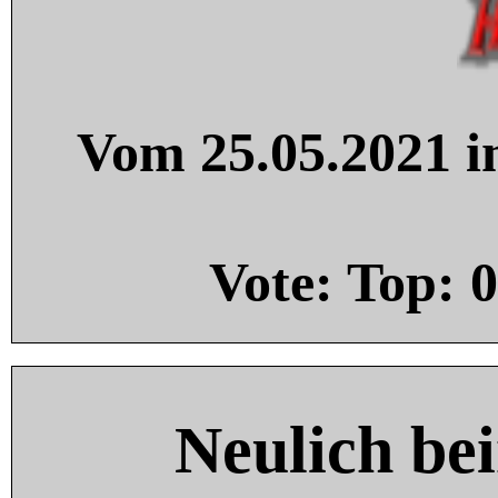
Vom 25.05.2021 in
Vote: Top:
0
Neulich be