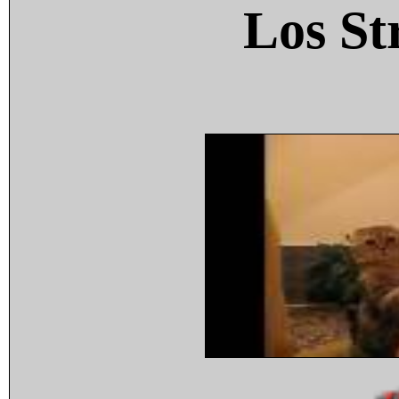
Los St