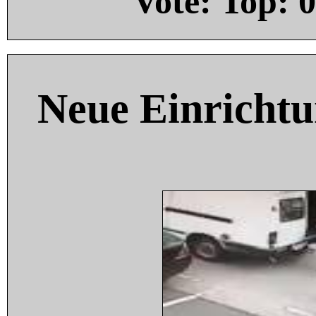
Vote: Top:
0
Neue Einricht