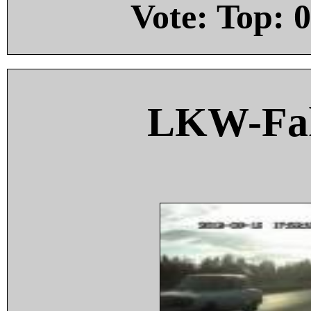
Vote: Top:
0
LKW-Fah