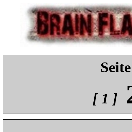
Seite
[ 1 ]