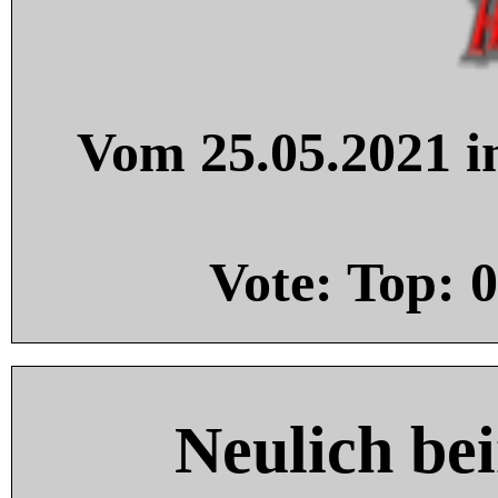
Vom 25.05.2021 in
Vote: Top:
0
Neulich be