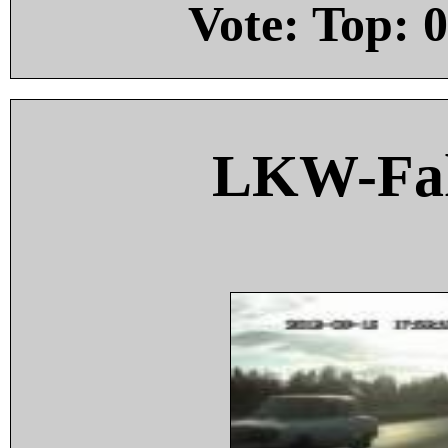
Vote: Top:
0
LKW-Fah