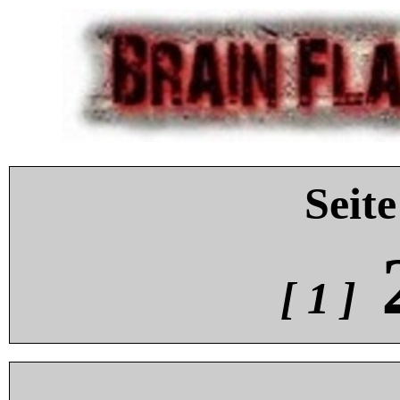
Seite
[ 1 ]