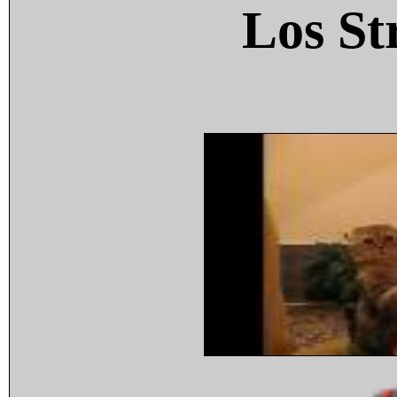
Los St