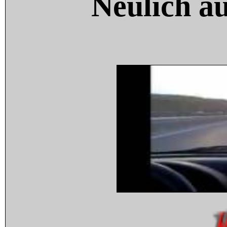
Neulich a