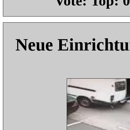
Vote: Top:
0
Neue Einricht