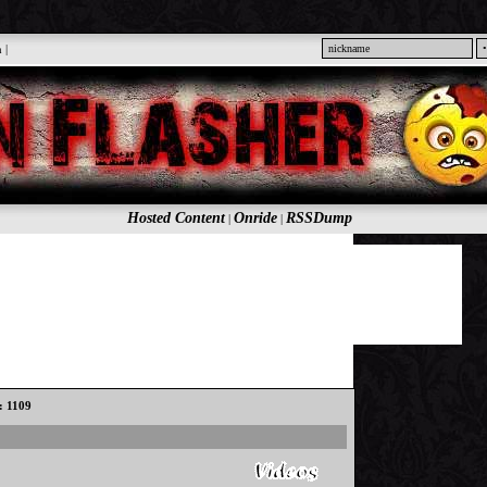
n
|
Hosted Content
Onride
RSSDump
|
|
s: 1109