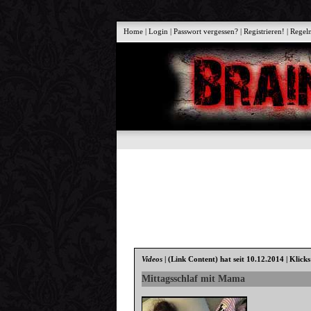
Home
|
Login
|
Passwort vergessen?
|
Registrieren!
|
Regel
Videos
|
(Link Content)
hat seit 10.12.2014 | Klick
Mittagsschlaf mit Mama