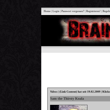
Home
|
Login
|
Passwort vergessen?
|
Registrieren!
|
Regel
Videos
|
(Link Content)
hat seit 19.02.2009 | Klick
Sam the Thirsty Koala