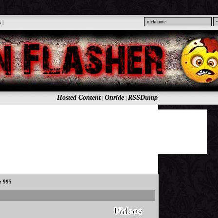
n
|
Hosted Content
Onride
RSSDump
|
|
s: 995