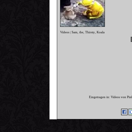
Videos
Sam
the
Thirsty
Koala
|
,
,
,
Eingetragen in: Videos von Pi