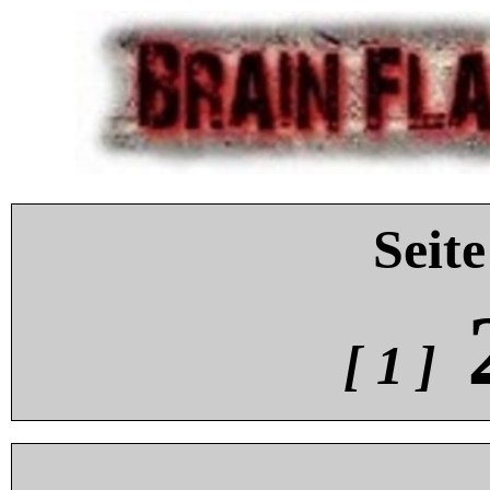
Seite
[ 1 ]