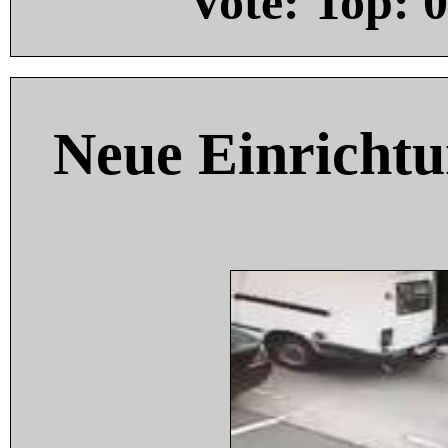
Vote: Top:
0
Neue Einricht