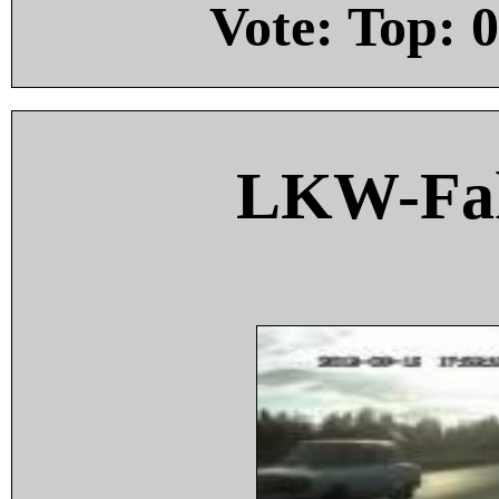
Vote: Top:
0
LKW-Fah