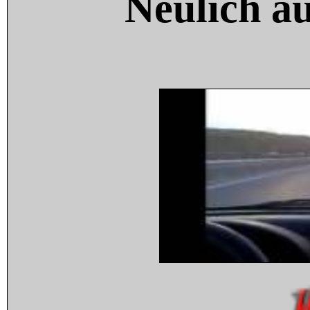
Neulich a