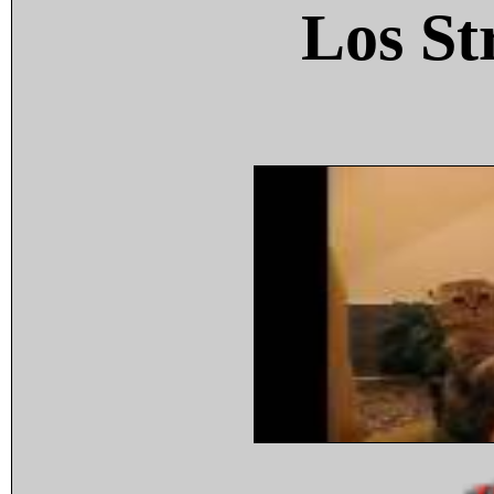
Los St