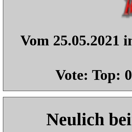
Vom 25.05.2021 in
Vote: Top:
0
Neulich be