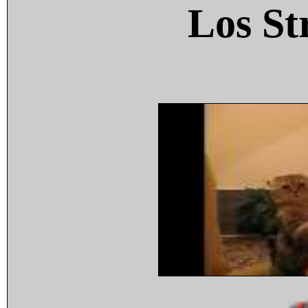
Los St