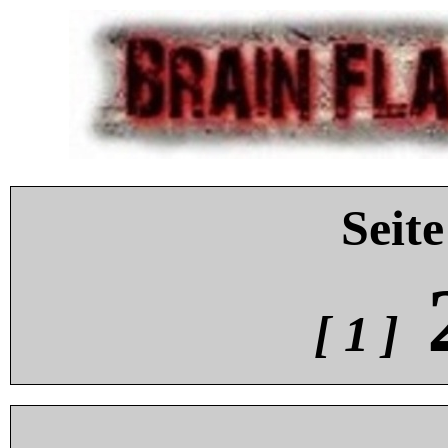
Seite
[ 1 ]