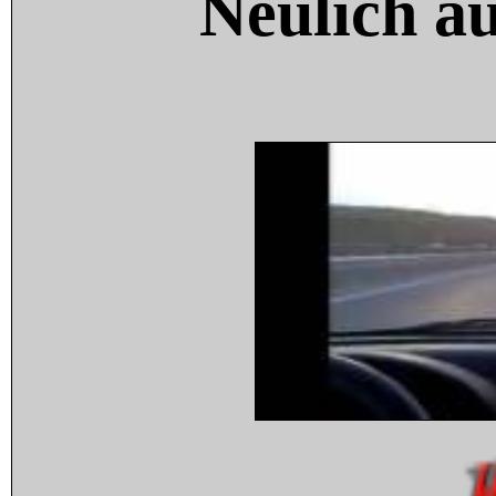
Neulich a