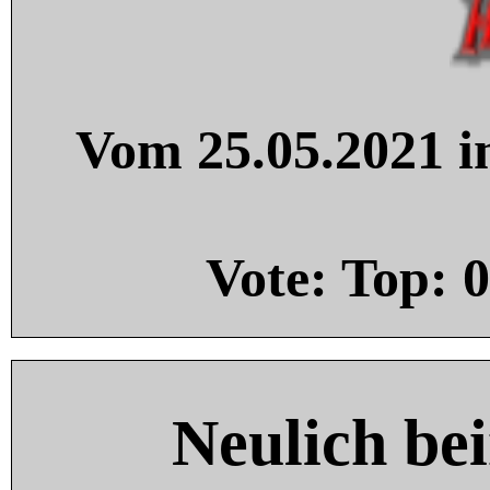
Vom 25.05.2021 in
Vote: Top:
0
Neulich be