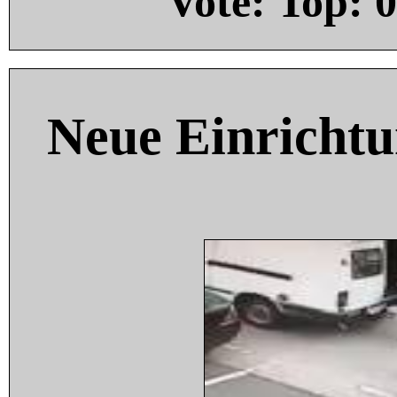
Vote: Top:
0
Neue Einricht