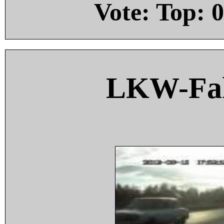
Vote: Top:
0
LKW-Fah