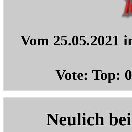
Vom 25.05.2021 in
Vote: Top:
0
Neulich be