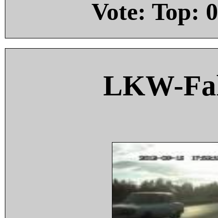
Vote: Top:
0
LKW-Fah