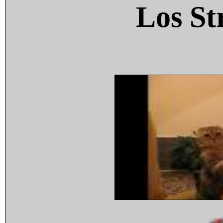
Los St