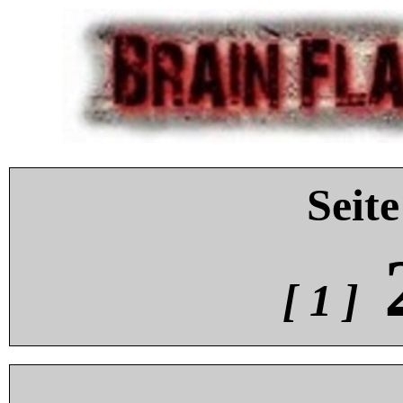
Seite
[ 1 ]