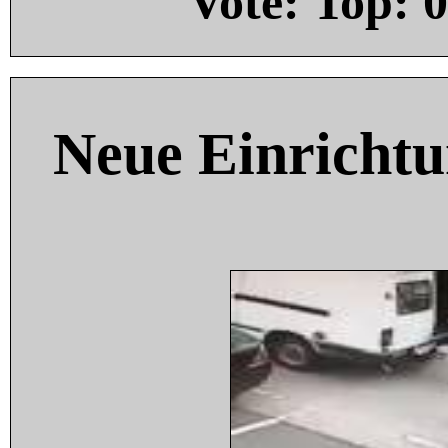
Vote: Top:
0
Neue Einricht