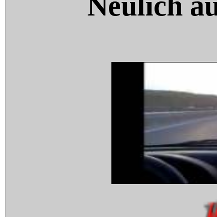
Neulich a