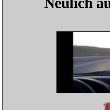
Neulich a