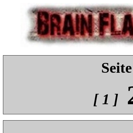
Seite
[ 1 ]