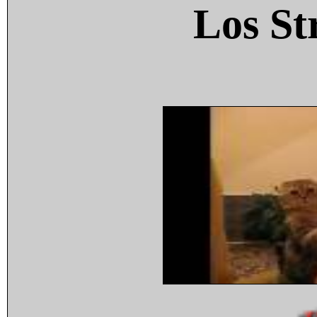
Los St