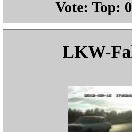
Vote: Top:
0
LKW-Fah