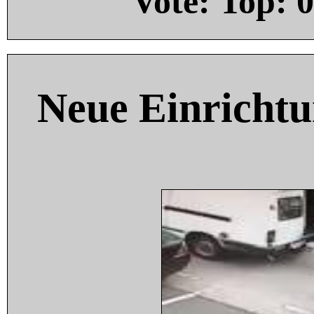
Vote: Top:
0
Neue Einricht