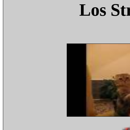
Los St