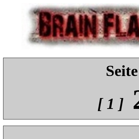
Seite
[ 1 ]