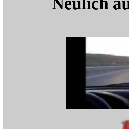
Neulich a