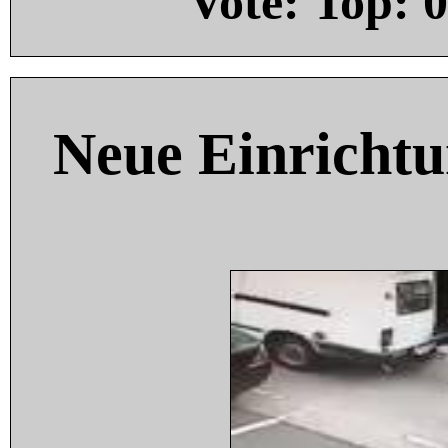
Vote: Top:
0
Neue Einricht