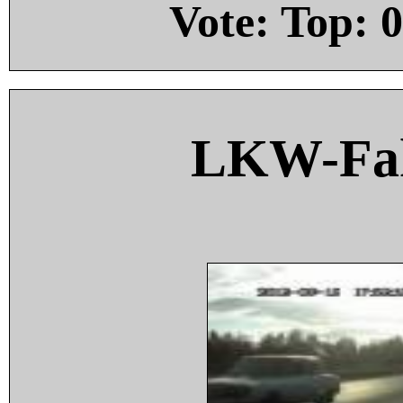
Vote: Top:
0
LKW-Fah