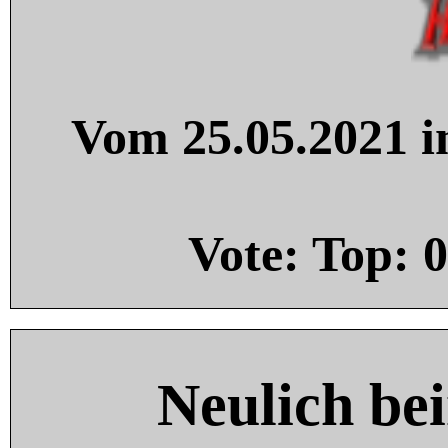
Vom 25.05.2021 in
Vote: Top:
0
Neulich be