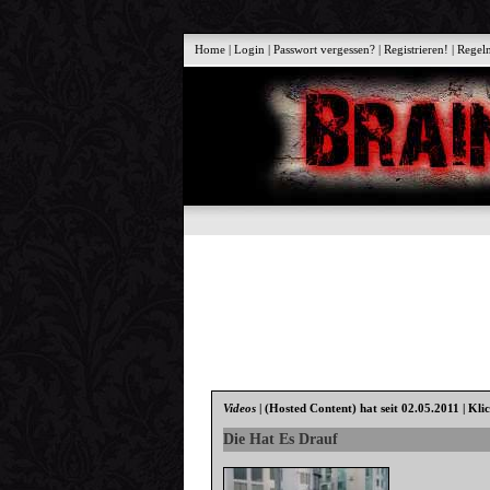
Home
|
Login
|
Passwort vergessen?
|
Registrieren!
|
Regel
Videos
|
(Hosted Content)
hat seit 02.05.2011 | Kli
Die Hat Es Drauf