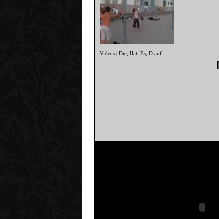
Videos
Die
Hat
Es
Drauf
|
,
,
,