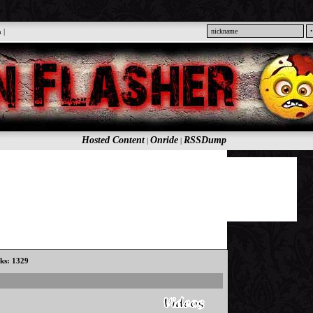
n
|
Hosted Content
Onride
RSSDump
|
|
cks: 1329