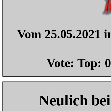
Vom 25.05.2021 in
Vote: Top:
0
Neulich be