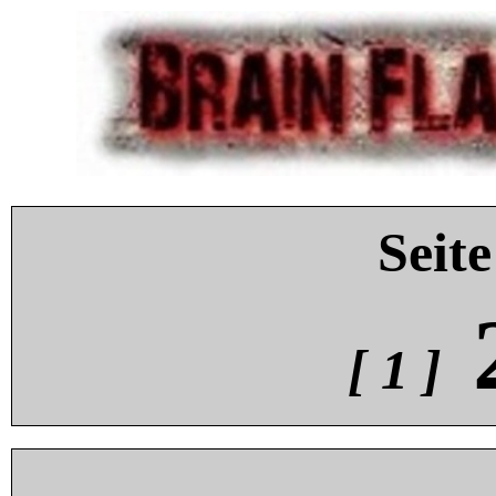
Seite
[ 1 ]