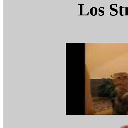
Los St