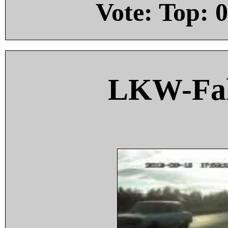
Vote: Top:
0
LKW-Fah