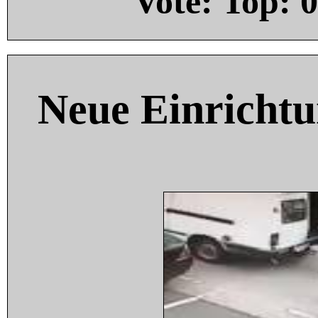
Vote: Top:
0
Neue Einricht