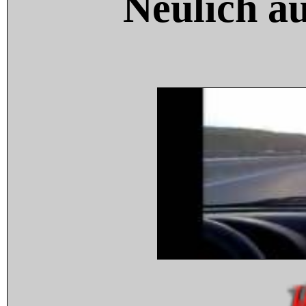
Neulich a