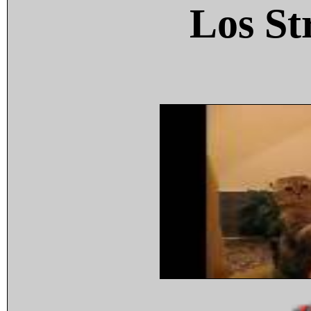
Los St