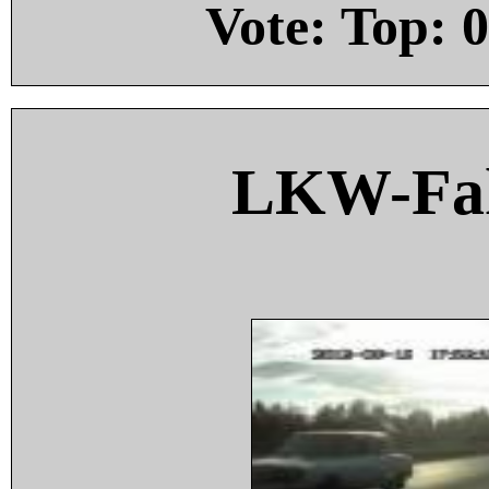
Vote: Top:
0
LKW-Fah