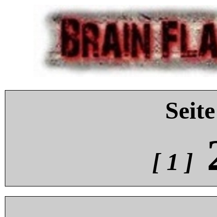
Seite
[ 1 ]