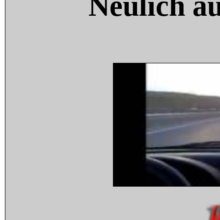
Neulich a