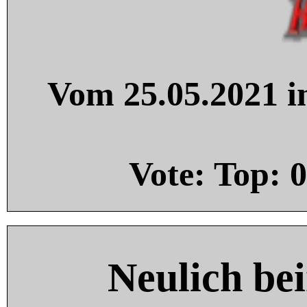
Vom 25.05.2021 in
Vote: Top:
0
Neulich be