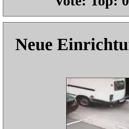
Vote: Top:
0
Neue Einricht