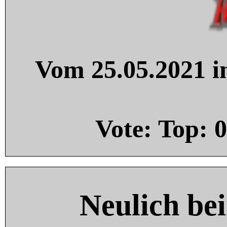
Vom 25.05.2021 in
Vote: Top:
0
Neulich be