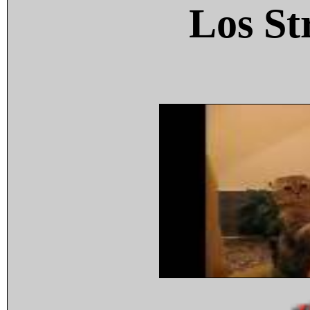
Los St