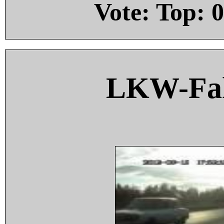
Vote: Top:
0
LKW-Fah