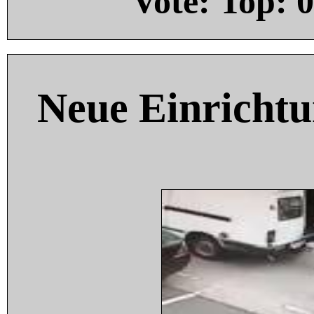
Vote: Top:
0
Neue Einricht