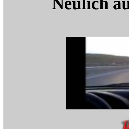
Neulich a