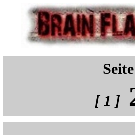
Seite
[ 1 ]