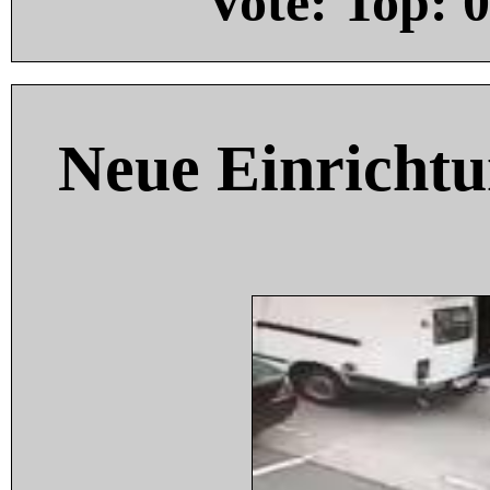
Vote: Top:
0
Neue Einricht