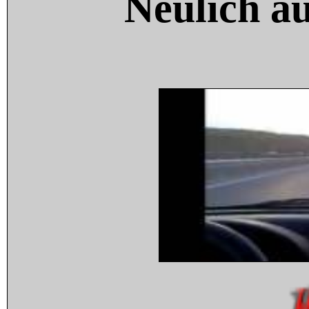
Neulich a