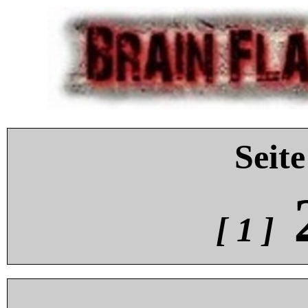
Seite
[ 1 ]