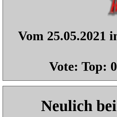
Vom 25.05.2021 in
Vote: Top:
0
Neulich be