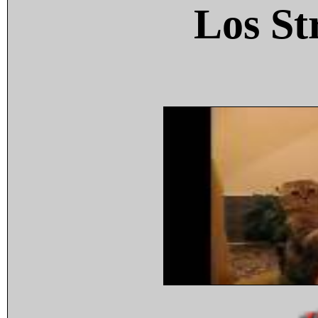
Los St