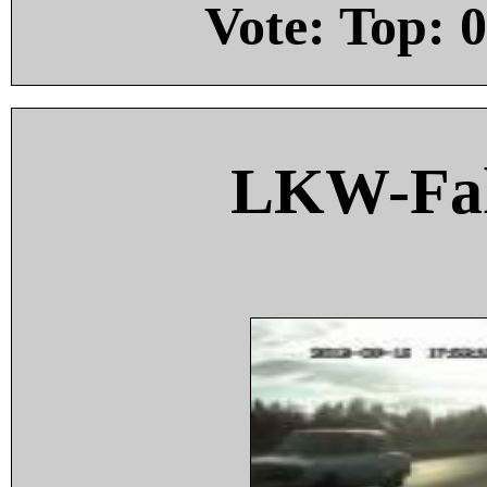
Vote: Top:
0
LKW-Fah