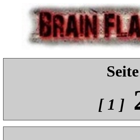
Seite
[ 1 ]