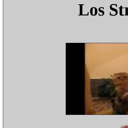
Los St