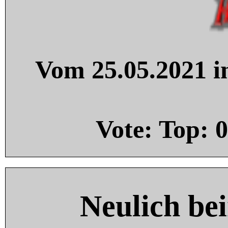
Vom 25.05.2021 in
Vote: Top:
0
Neulich be