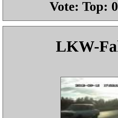
Vote: Top:
0
LKW-Fah