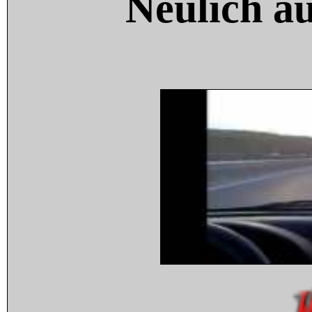
Neulich a