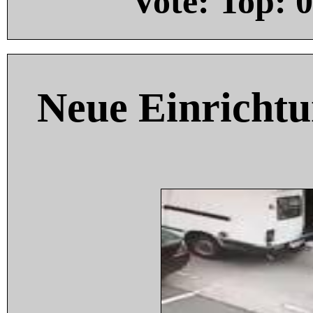
Vote: Top:
0
Neue Einricht