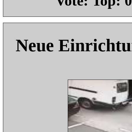
Vote: Top:
0
Neue Einricht