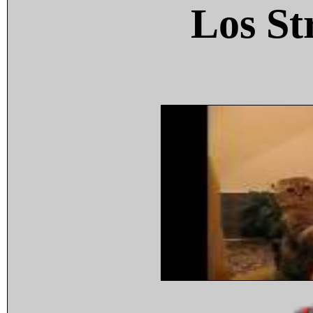
Los St