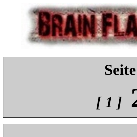
Seite
[ 1 ]