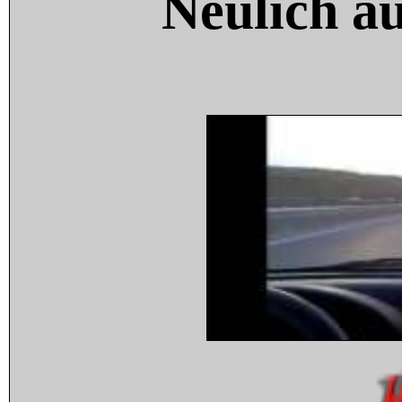
Neulich a