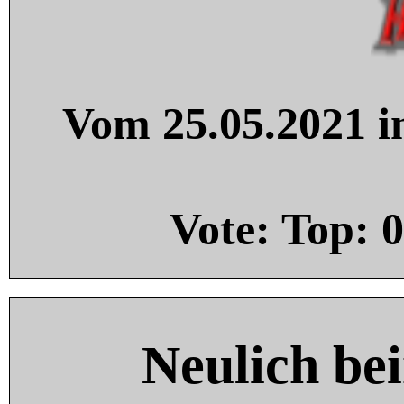
Vom 25.05.2021 in
Vote: Top:
0
Neulich be