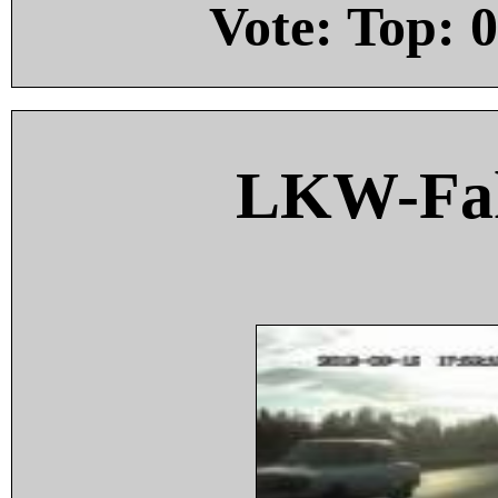
Vote: Top:
0
LKW-Fah