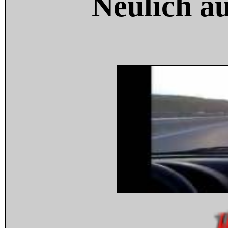
Neulich a