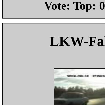
Vote: Top:
0
LKW-Fah