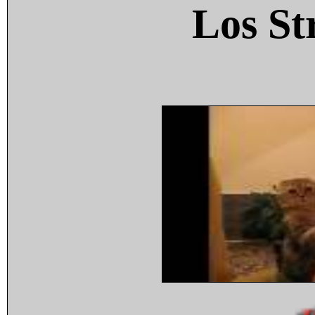
Los St