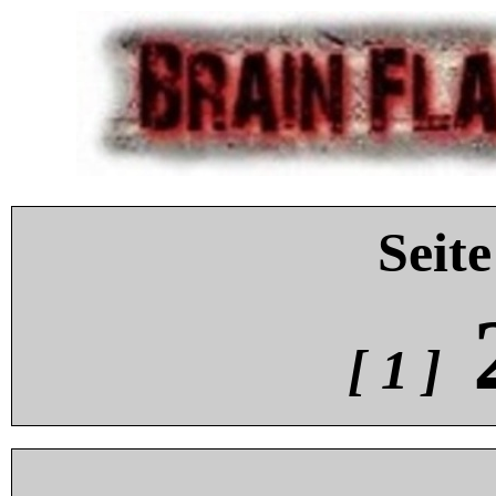
Seite
[ 1 ]