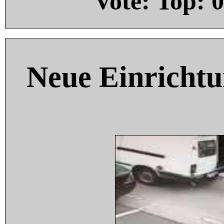
Vote: Top:
0
Neue Einricht