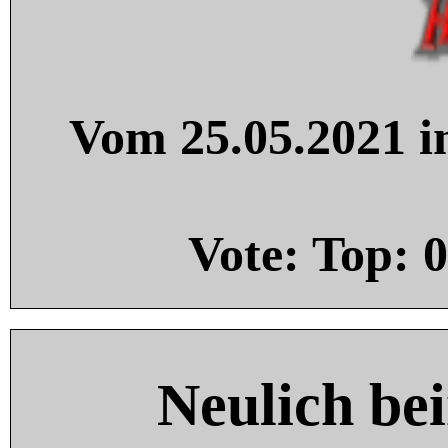
Vom 25.05.2021 in
Vote: Top:
0
Neulich be