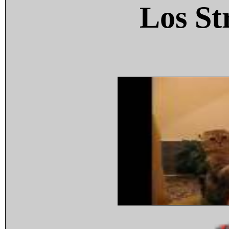
Los St