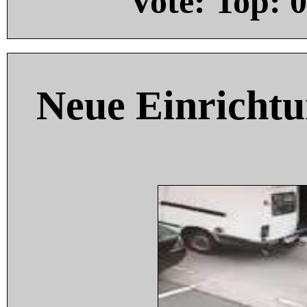
Vote: Top:
0
Neue Einricht