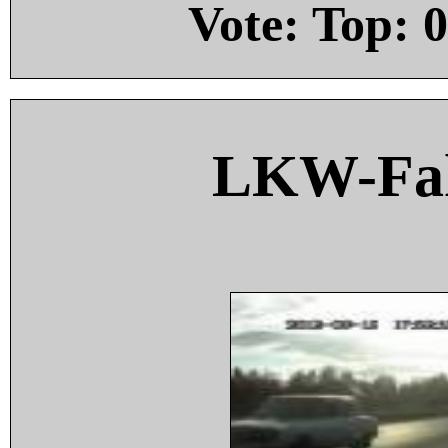
Vote: Top:
0
LKW-Fah