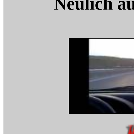
Neulich a