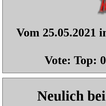
Vom 25.05.2021 in
Vote: Top:
0
Neulich be