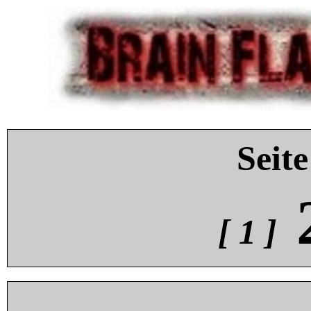
Seite
[ 1 ]