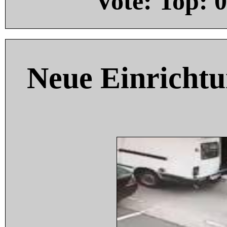
Vote: Top:
0
Neue Einricht