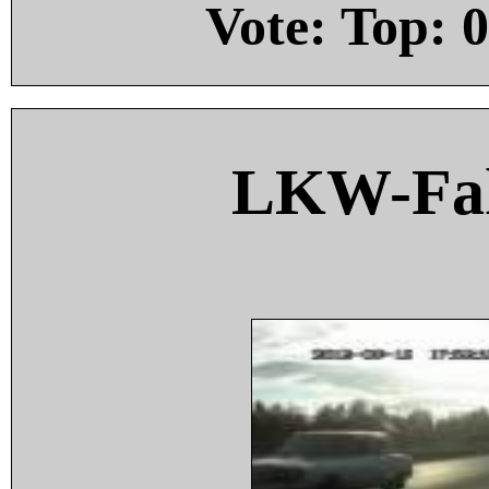
Vote: Top:
0
LKW-Fah