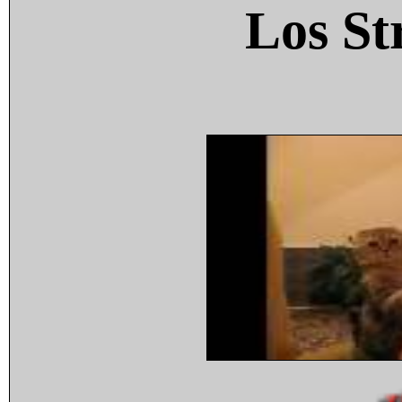
Los St