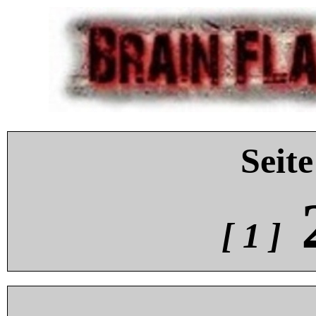
Seite
[ 1 ]