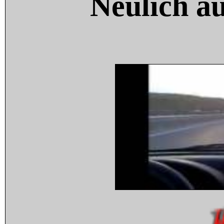
Neulich a