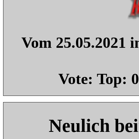
Vom 25.05.2021 in
Vote: Top:
0
Neulich be