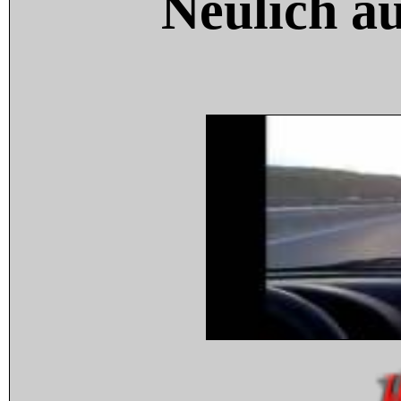
Neulich a