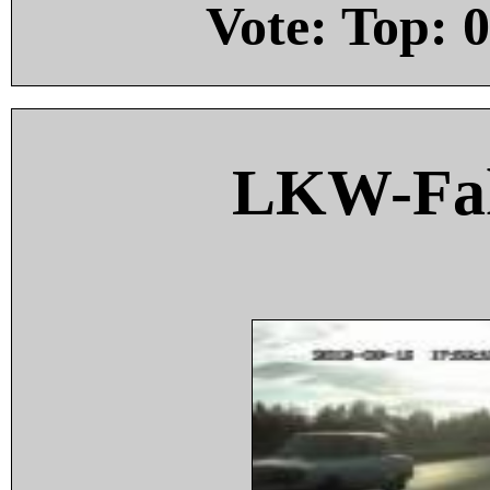
Vote: Top:
0
LKW-Fah