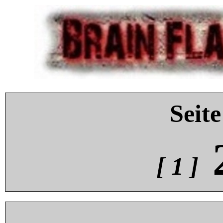
Seite
[ 1 ]