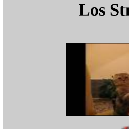
Los St