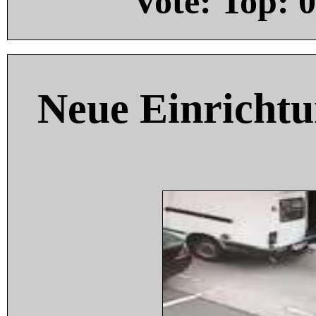
Vote: Top:
0
Neue Einricht