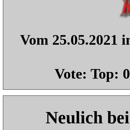
Vom 25.05.2021 in
Vote: Top:
0
Neulich be