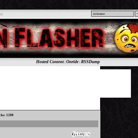
n
|
Hosted Content
Onride
RSSDump
|
|
icks: 1208