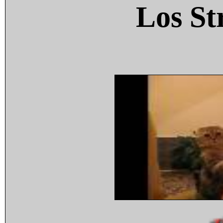
Los St