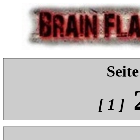
Seite
[ 1 ]