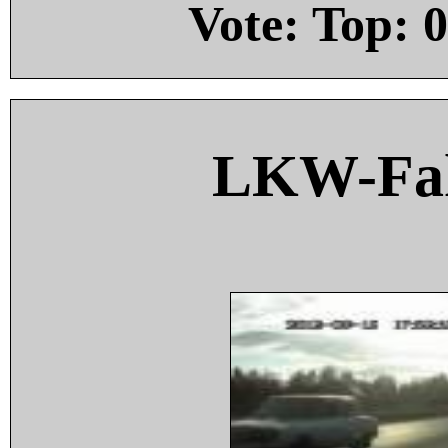
Vote: Top:
0
LKW-Fah