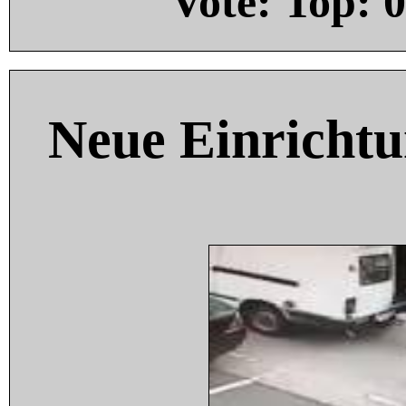
Vote: Top:
0
Neue Einricht