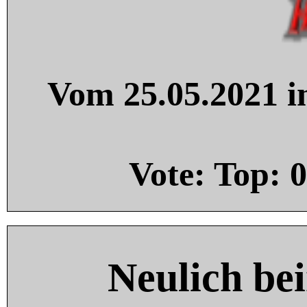
Vom 25.05.2021 in
Vote: Top:
0
Neulich be