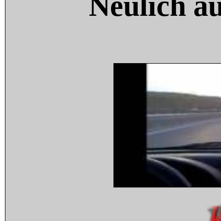
Neulich a