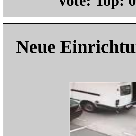
Vote: Top:
0
Neue Einricht