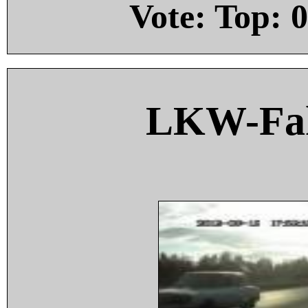
Vote: Top:
0
LKW-Fah