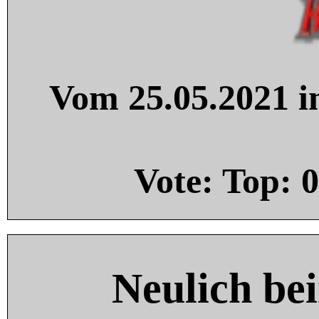
Vom 25.05.2021 in
Vote: Top:
0
Neulich be