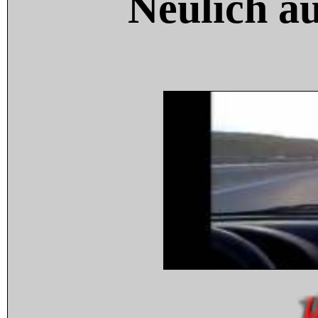
Neulich a