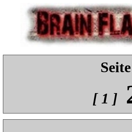
Seite
[ 1 ]