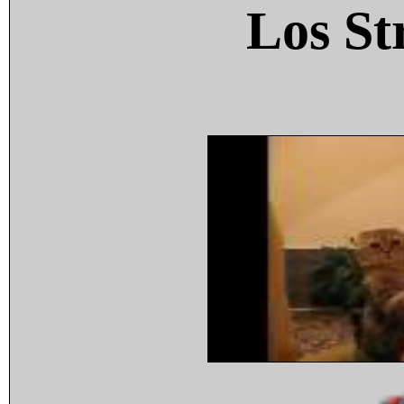
Los St