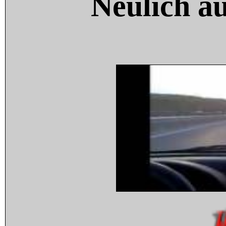
Neulich a