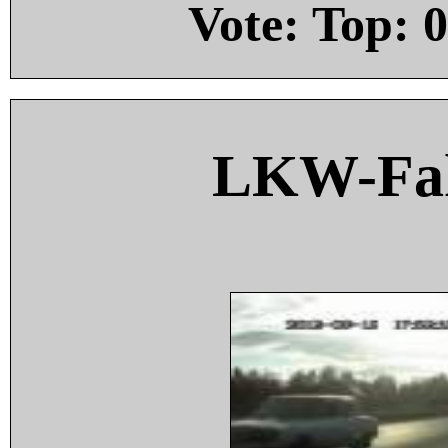
Vote: Top:
0
LKW-Fah