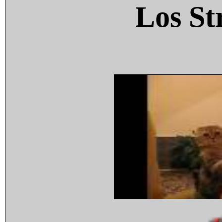
Los St