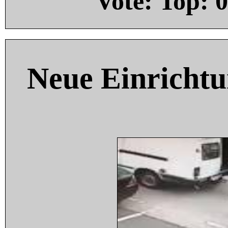
Vote: Top:
0
Neue Einricht