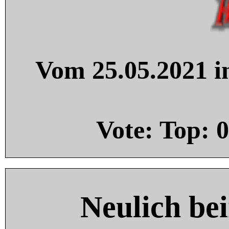
Vom 25.05.2021 in
Vote: Top:
0
Neulich be