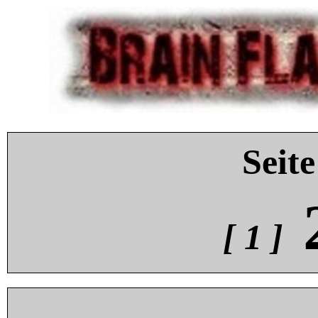
Seite
[ 1 ]