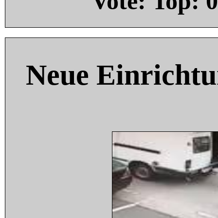
Vote: Top:
0
Neue Einricht