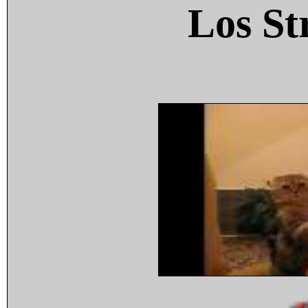
Los St