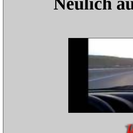
Neulich a