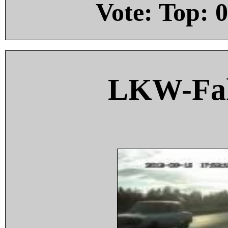
Vote: Top:
0
LKW-Fah