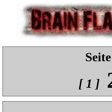
Seite
[ 1 ]