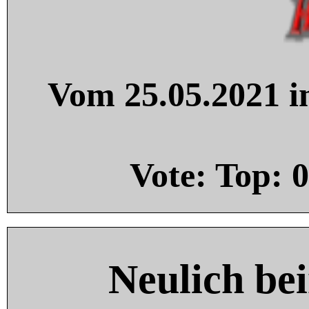
Vom 25.05.2021 in
Vote: Top:
0
Neulich be