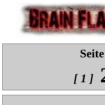
Seite
[ 1 ]