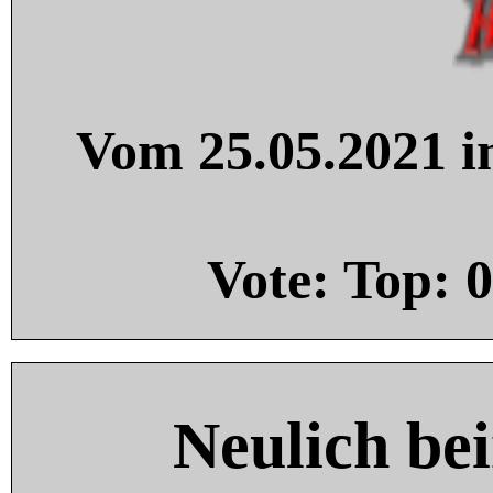
Vom 25.05.2021 in
Vote: Top:
0
Neulich be