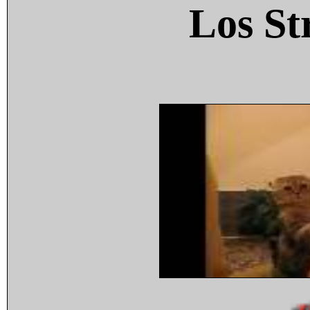
Los St