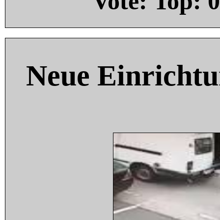
Vote: Top:
0
Neue Einricht