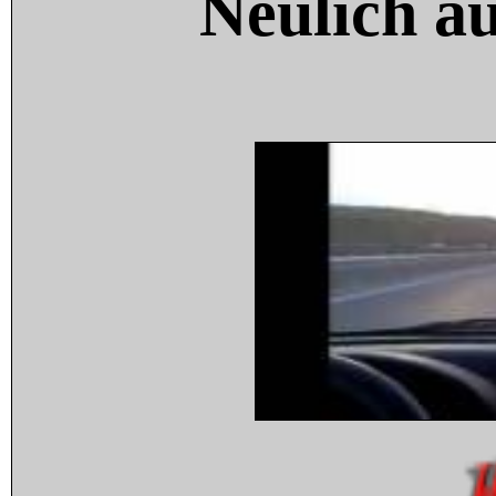
Neulich a