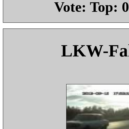
Vote: Top:
0
LKW-Fah