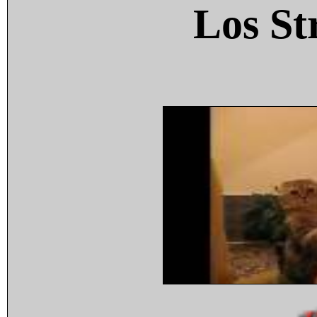
Los St