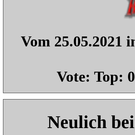
Vom 25.05.2021 in
Vote: Top:
0
Neulich be