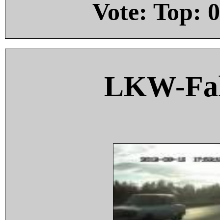
Vote: Top:
0
LKW-Fah