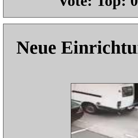
Vote: Top:
0
Neue Einricht