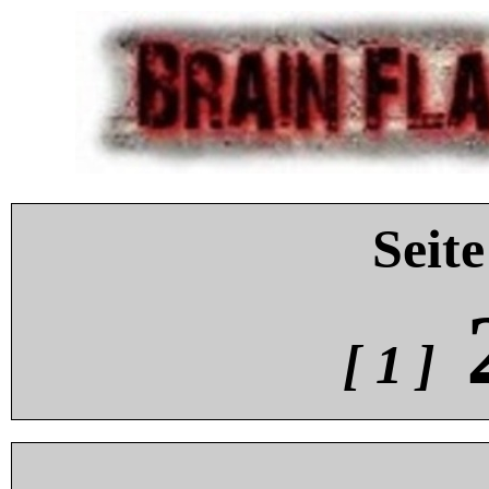
Seite
[ 1 ]