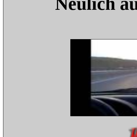
Neulich a