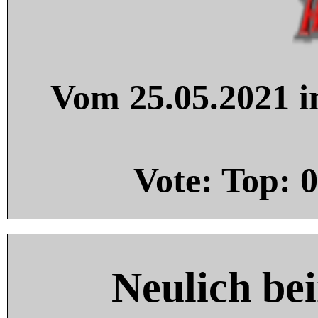
Vom 25.05.2021 in
Vote: Top:
0
Neulich be