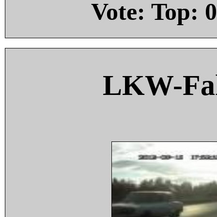
Vote: Top:
0
LKW-Fah