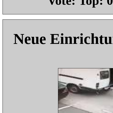
Vote: Top:
0
Neue Einricht