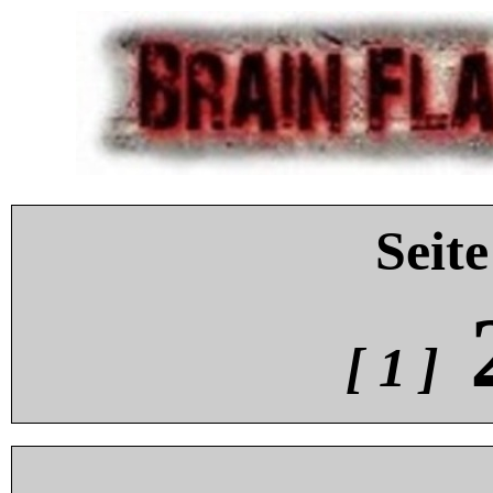
Seite
[ 1 ]