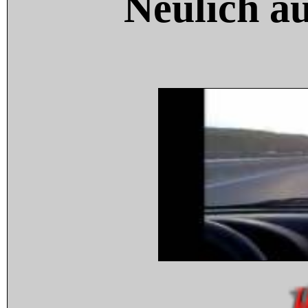
Neulich a