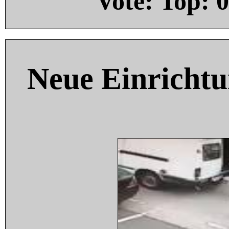
Vote: Top:
0
Neue Einricht