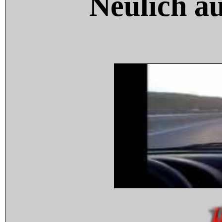
Neulich a