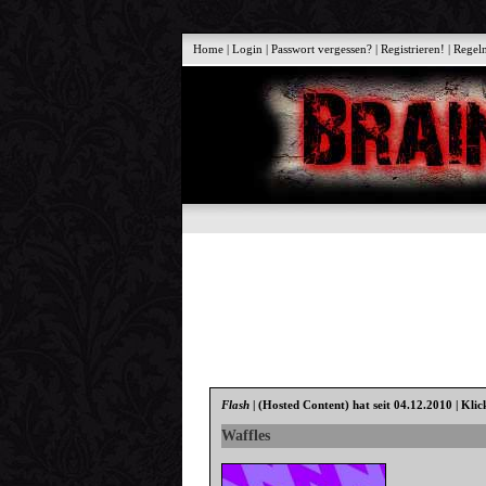
Home
|
Login
|
Passwort vergessen?
|
Registrieren!
|
Regel
Flash
|
(Hosted Content)
hat seit 04.12.2010 | Klic
Waffles