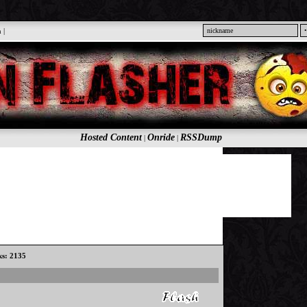
n
|
Hosted Content
Onride
RSSDump
|
|
ks: 2135