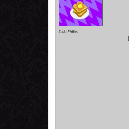
Flash
Waffles
|