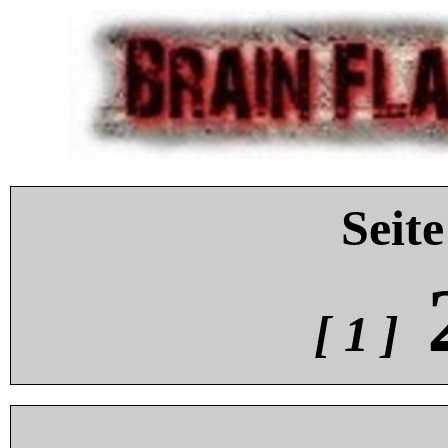
Seite
[ 1 ]