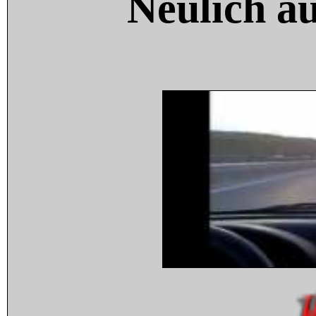
Neulich a