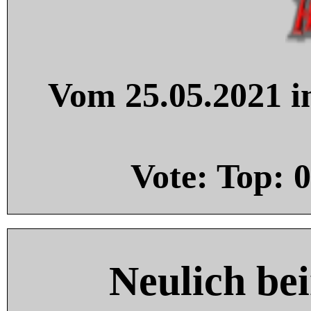
Vom 25.05.2021 in
Vote: Top:
0
Neulich be