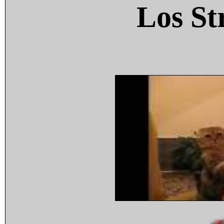
Los St