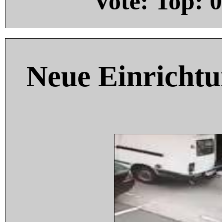
Vote: Top:
0
Neue Einricht