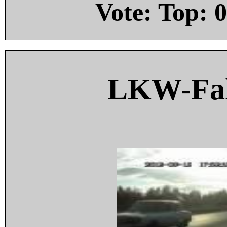
Vote: Top:
0
LKW-Fah