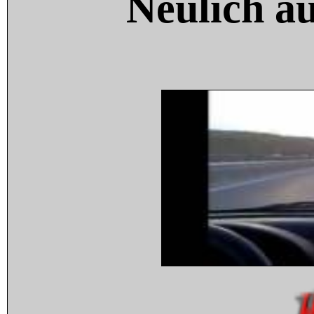
Neulich a