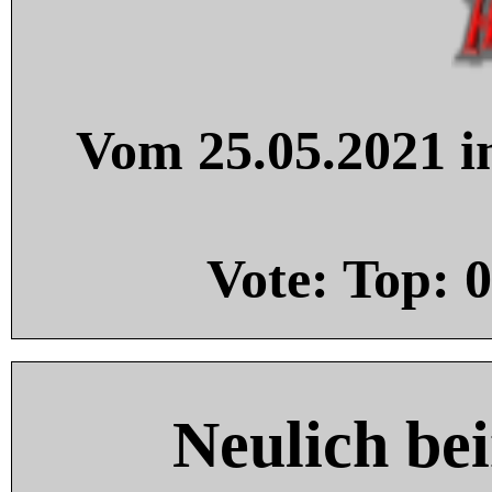
Vom 25.05.2021 in
Vote: Top:
0
Neulich be