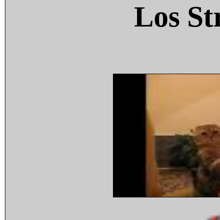
Los St