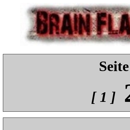
Seite
[ 1 ]