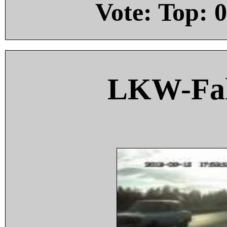
Vote: Top:
0
LKW-Fah