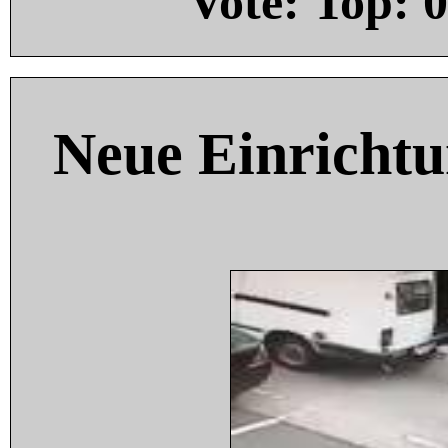
Vote: Top:
0
Neue Einricht