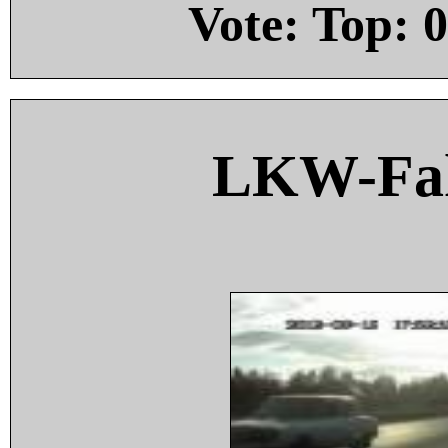
Vote: Top:
0
LKW-Fah