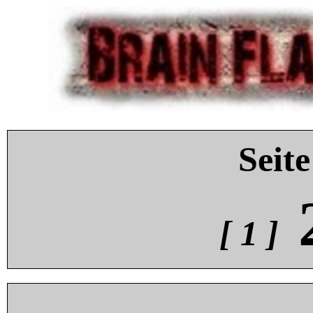
Seite
[ 1 ]