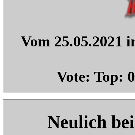
Vom 25.05.2021 in
Vote: Top:
0
Neulich be