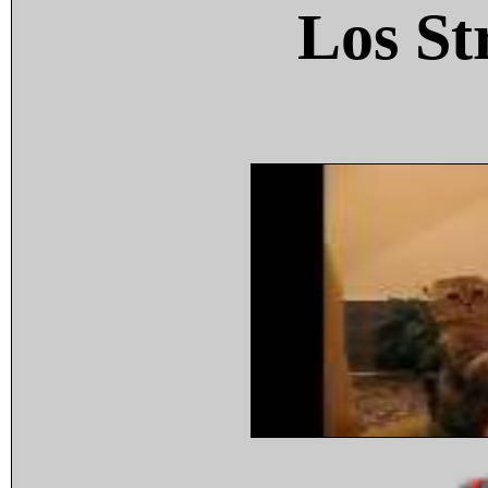
Los St