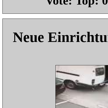
Vote: Top:
0
Neue Einricht