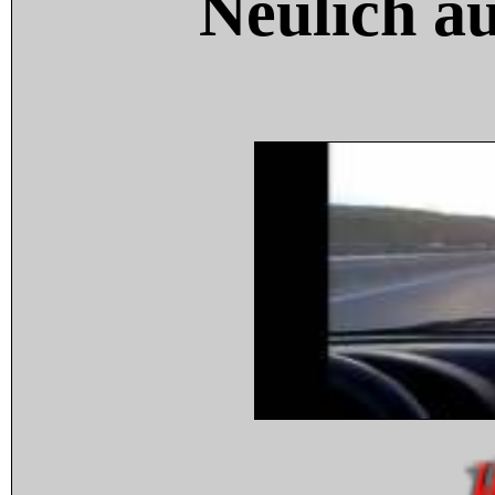
Neulich a