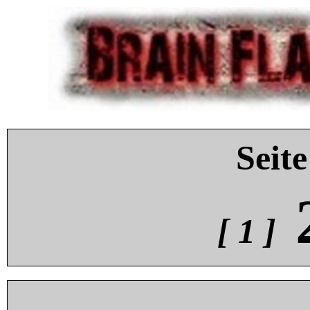
Seite
[ 1 ]