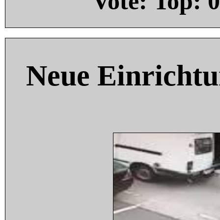
Vote: Top:
0
Neue Einricht