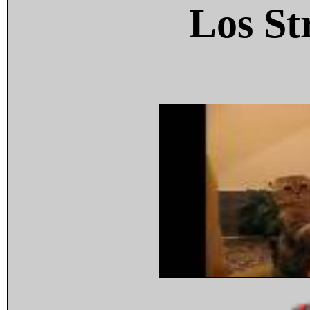
Los St