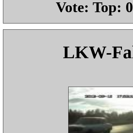
Vote: Top:
0
LKW-Fah