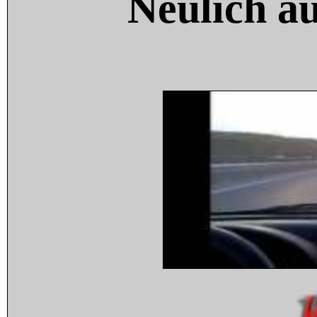
Neulich a