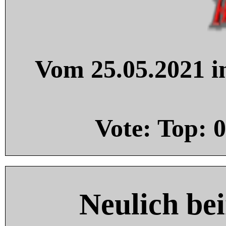
Vom 25.05.2021 in
Vote: Top:
0
Neulich be