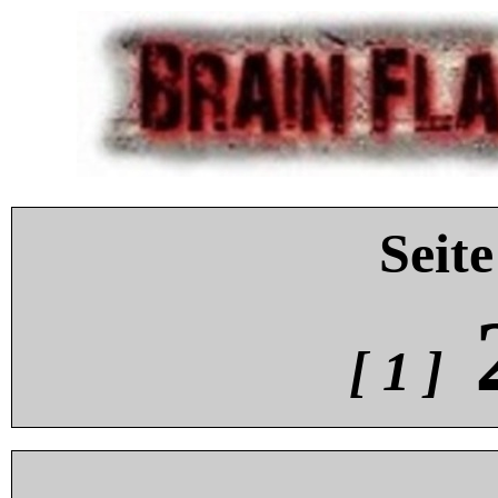
Seite
[ 1 ]