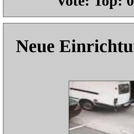
Vote: Top:
0
Neue Einricht