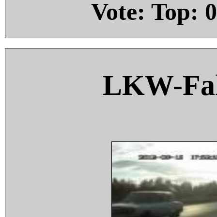
Vote: Top:
0
LKW-Fah