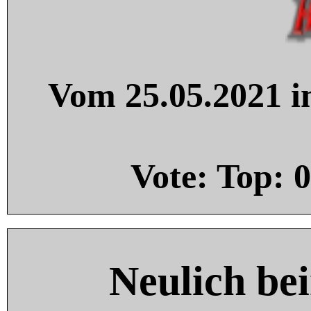
Vom 25.05.2021 in
Vote: Top:
0
Neulich be