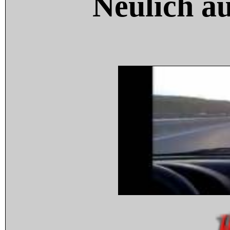
Neulich a