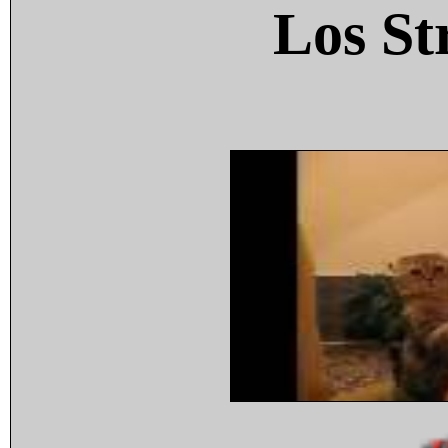
Los St