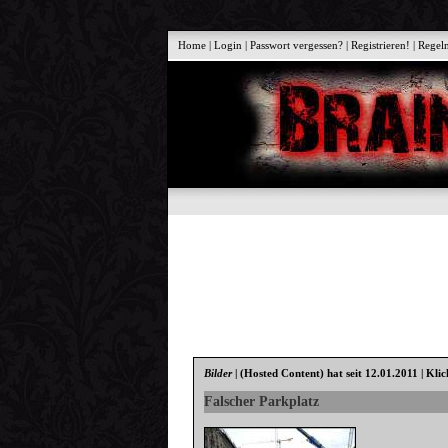
Home
|
Login
|
Passwort vergessen?
|
Registrieren!
|
Regel
Bilder
|
(Hosted Content)
hat seit 12.01.2011 | Kli
Falscher Parkplatz