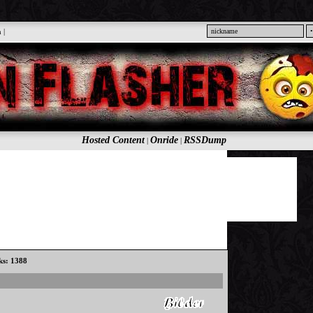
n
|
Hosted Content
Onride
RSSDump
|
|
cks: 1388