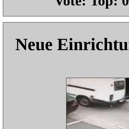
Vote: Top:
0
Neue Einricht