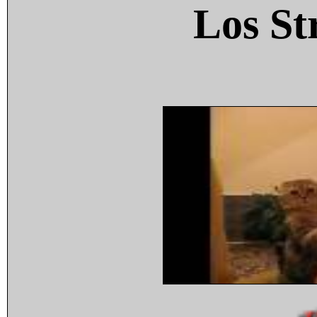
Los St