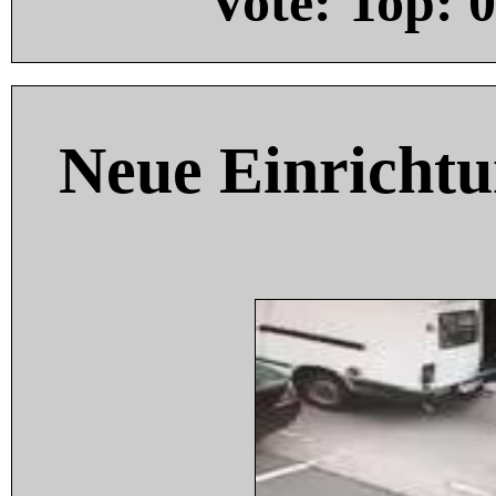
Vote: Top:
0
Neue Einricht