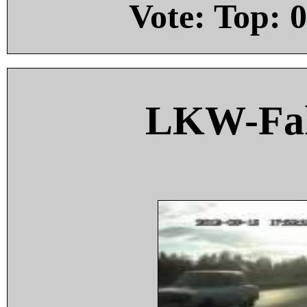
Vote: Top:
0
LKW-Fah