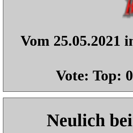
Vom 25.05.2021 in
Vote: Top:
0
Neulich be