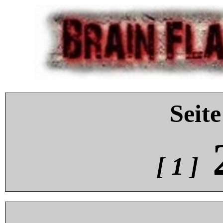
Seite
[ 1 ]