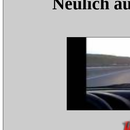
Neulich a