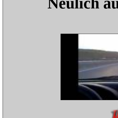
Neulich a