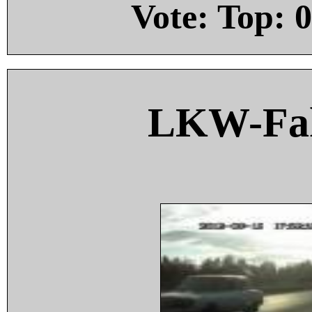
Vote: Top:
0
LKW-Fah