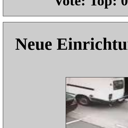
Vote: Top:
0
Neue Einricht