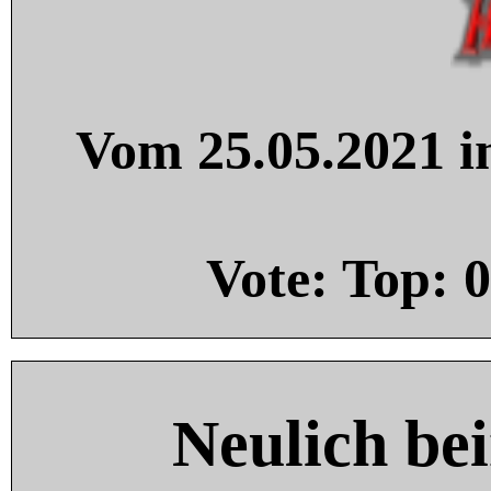
Vom 25.05.2021 in
Vote: Top:
0
Neulich be