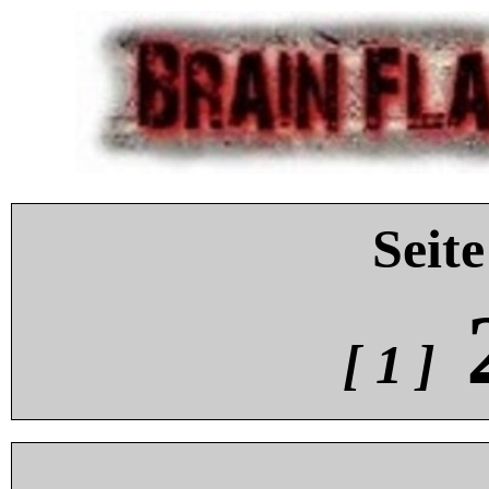
Seite
[ 1 ]