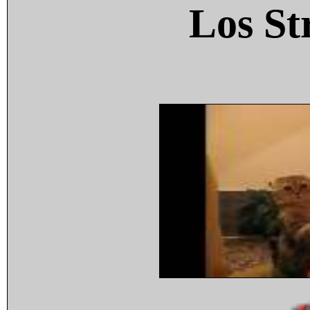
Los St