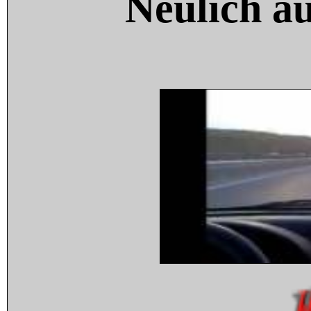
Neulich a