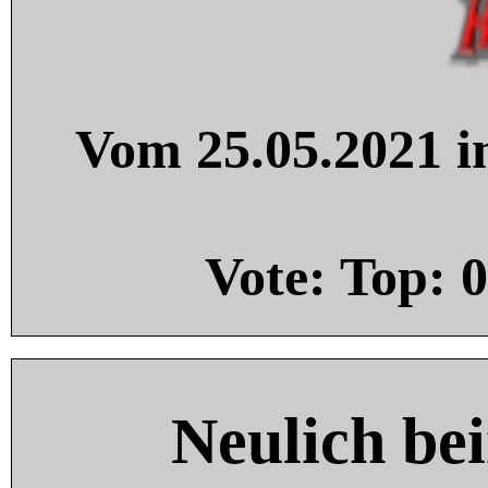
Vom 25.05.2021 in
Vote: Top:
0
Neulich be