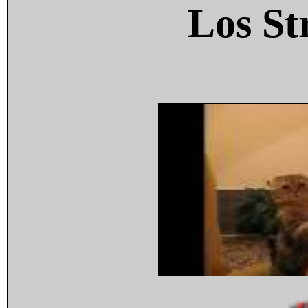
Los St