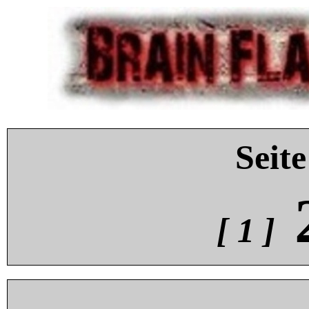
Seite
[ 1 ]