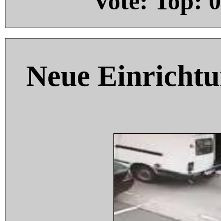
Vote: Top:
0
Neue Einricht