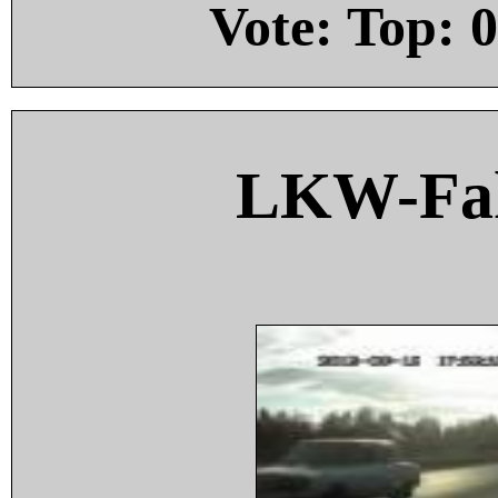
Vote: Top:
0
LKW-Fah