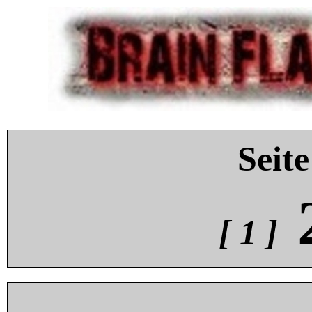
Seite
[ 1 ]