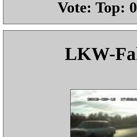
Vote: Top:
0
LKW-Fah