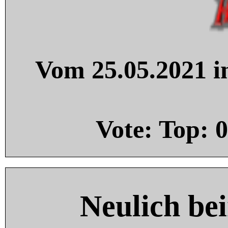
Vom 25.05.2021 in
Vote: Top:
0
Neulich be