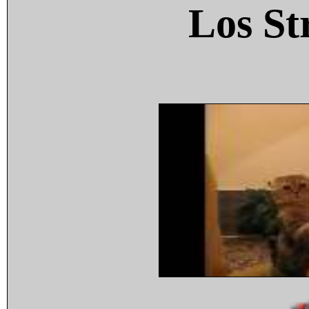
Los St