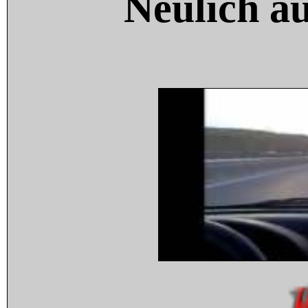
Neulich a