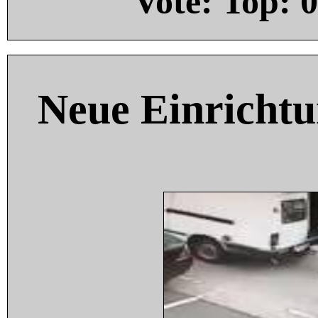
Vote: Top:
0
Neue Einricht